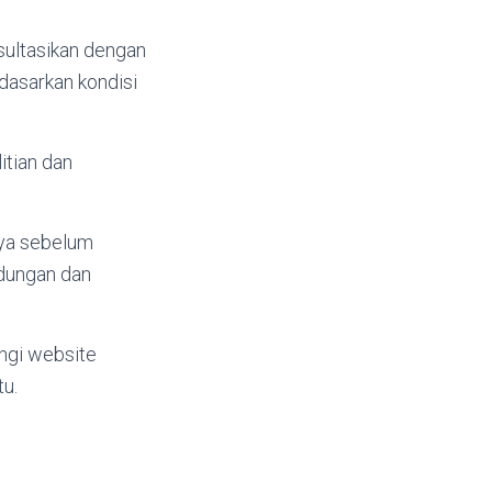
sultasikan dengan
dasarkan kondisi
itian dan
aya sebelum
ndungan dan
ungi website
u.