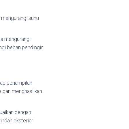
tu mengurangi suhu
gga mengurangi
ngi beban pendingin
dap penampilan
da dan menghasilkan
suaikan dengan
ndah eksterior