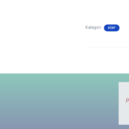
Kategori:
ATAP
berlangganan di sini, kemarin coba - coba
 lain, kirain dapet supplier bagus dan murah
tipu, isi nya sdikit dan pasirnya juga jelek,
ya balik lagi. hargapasir emang terbaik