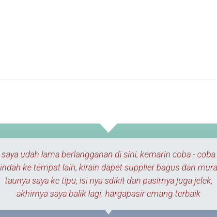
saya lagi bangun rumah + koskosan cari suplier yang bisa
order dadakan, dan coba order skaligus 6 truk di sini
Alhhamdulillah ga butuh waktu lama smuanya sampe