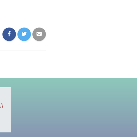
Cukup puas order di sini, selain responsif
sesuai dan ga tipu - tipu kaya di tempat lai
truk atau skaligus banyak juga cepet, po